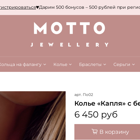
трироваться
Дарим 500 бонусов – 500 рублей при регист
Кольца на фалангу
Колье
Браслеты
Серьги
арт.
По02
Колье «Капля» с 
6 450 руб
В корзину