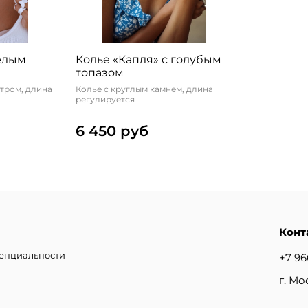
белым
Колье «Капля» с голубым
топазом
тром, длина
Колье с круглым камнем, длина
регулируется
6 450 руб
Конт
денциальности
+7 96
г. Мо