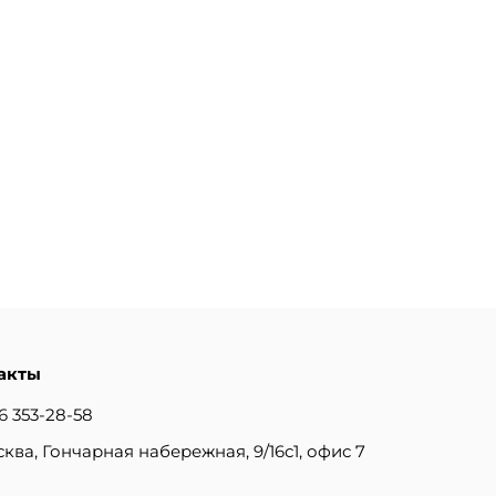
акты
6 353-28-58
сква, Гончарная набережная, 9/16с1, офис 7