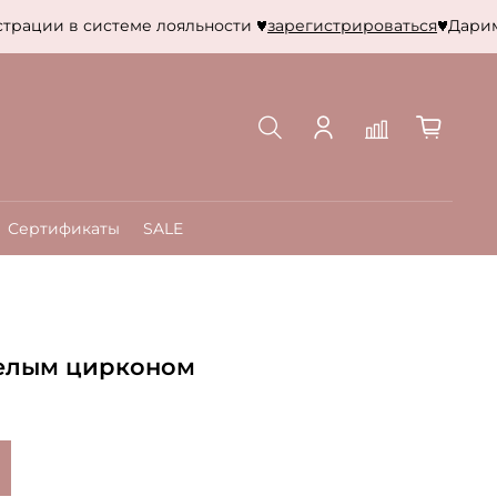
рации в системе лояльности
зарегистрироваться
Дарим 50
Сертификаты
SALE
белым цирконом