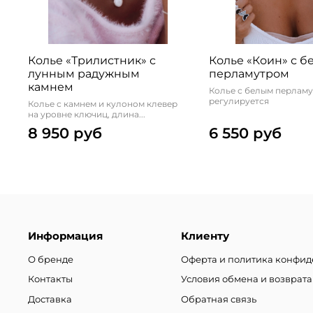
Колье «Трилистник» с
Колье «Коин» с 
лунным радужным
перламутром
камнем
Колье с белым перламу
регулируется
Колье с камнем и кулоном клевер
на уровне ключиц, длина...
8 950 руб
6 550 руб
Информация
Клиенту
О бренде
Оферта и политика конфи
Контакты
Условия обмена и возврата
Доставка
Обратная связь