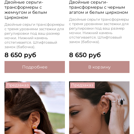
Двойные серьги-
Двойные серьги-
трансформеры с
трансформеры с черным
жемчугом и белым
агатом и белым цирконом
Цирконом
Двойные серьги трансформеры
с тремя уровнями застежки для
Двойные серьги трансформеры
регулировки под ваш размер
с тремя уровнями застежки для
мочки. Нижний камень
регулировки под ваш размер
отстегивается. Штифтоввый
мочки. Нижний камень
замок (бабочка).
отстегивается. Штифтоввый
замок (бабочка).
8 650 руб
8 650 руб
Подробнее
В корзину
Предзаказ
Предзаказ