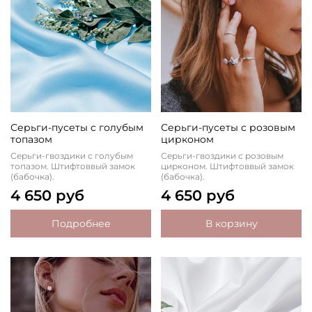
Серьги-пусеты с голубым
Серьги-пусеты с розовым
топазом
цирконом
Серьги-гвоздики с голубым
Серьги-гвоздики с розовым
топазом. Штифтоввый замок
цирконом. Штифтоввый замок
(бабочка).
(бабочка).
4 650 руб
4 650 руб
Подробнее
В корзину