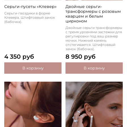
Серьги-пусеты «Клевер»
Двойные серьги-
трансформеры с розовым
Серьги-гвоздики в форме
кварцем и белым
Клевера. Штифтоввый замок
цирконом
(бабочка).
Двойные серьги трансформеры
с тремя уровнями застежки для
регулировки под ваш размер
мочки. Нижний камень
отстегивается. Штифтоввый
замок (бабочка).
4 350 руб
8 950 руб
В корзину
В корзину