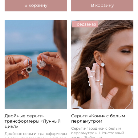
В корзину
В корзину
Предзаказ
Двойные серьги-
Серьги «Коин» с белым
трансформеры «Лунный
перламутром
цикл»
Серьги-гвоздики с белым
перламутром. Штифтоввый
Двойные серьги-трансформеры
замок (бабочка).