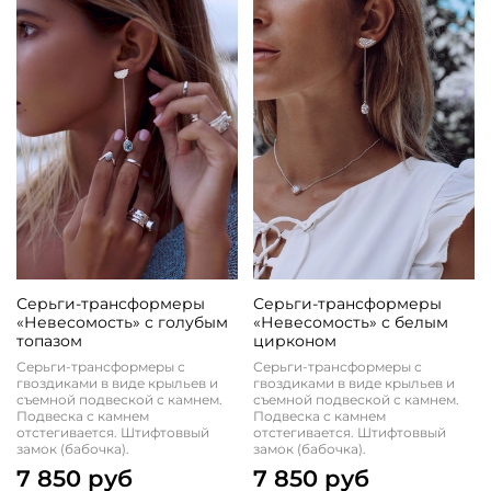
Серьги-трансформеры
Серьги-трансформеры
«Невесомость» с голубым
«Невесомость» с белым
топазом
цирконом
Серьги-трансформеры с
Серьги-трансформеры с
гвоздиками в виде крыльев и
гвоздиками в виде крыльев и
съемной подвеской с камнем.
съемной подвеской с камнем.
Подвеска с камнем
Подвеска с камнем
отстегивается. Штифтоввый
отстегивается. Штифтоввый
замок (бабочка).
замок (бабочка).
7 850 руб
7 850 руб