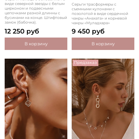
виде северной звезды с белым
Серьги трасформеры с
цирконом и подвесными
съемными кулонами с
цепочками разной длинны с
позолотой в виде сердечной
бусинами на конце. Штифтовый
чакры «Анахата» и корневой
замок (бабочка).
чакры «Муладхара»
12 250 руб
9 450 руб
В корзину
В корзину
Предзаказ