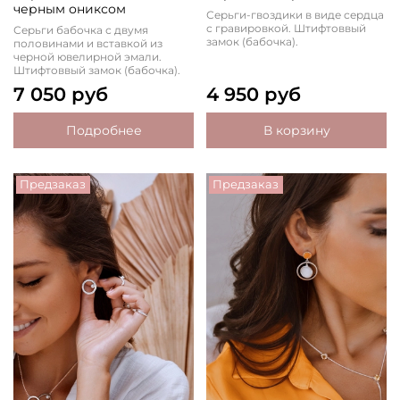
черным ониксом
Серьги-гвоздики в виде сердца
с гравировкой. Штифтоввый
Серьги бабочка с двумя
замок (бабочка).
половинами и вставкой из
черной ювелирной эмали.
Штифтоввый замок (бабочка).
7 050 руб
4 950 руб
Подробнее
В корзину
Предзаказ
Предзаказ