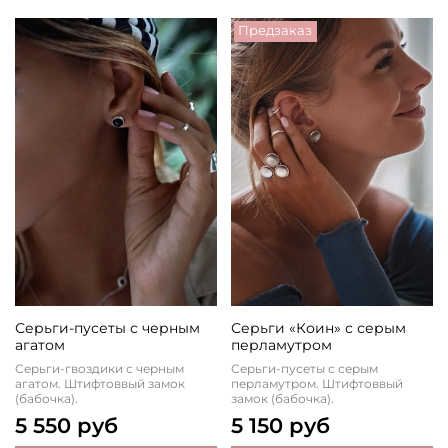
Предзаказ
Серьги-пусеты с черным
Серьги «Коин» с серым
агатом
перламутром
Серьги-гвоздики с черным
Серьги-пусеты с серым
агатом. Штифтоввый замок
перламутром. Штифтоввый
(бабочка).
замок (бабочка).
5 550 руб
5 150 руб