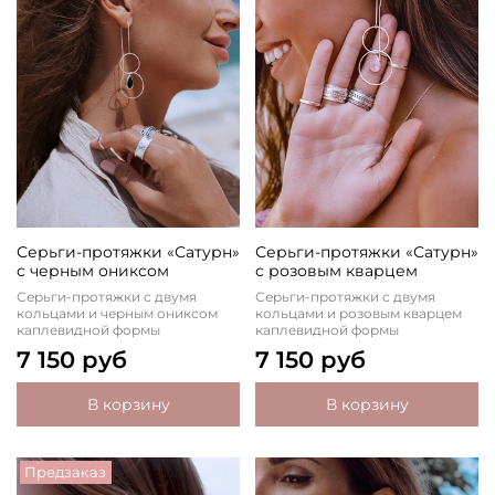
Серьги-протяжки «Сатурн»
Серьги-протяжки «Сатурн»
с черным ониксом
с розовым кварцем
Серьги-протяжки с двумя
Серьги-протяжки с двумя
кольцами и черным ониксом
кольцами и розовым кварцем
каплевидной формы
каплевидной формы
7 150 руб
7 150 руб
В корзину
В корзину
Предзаказ