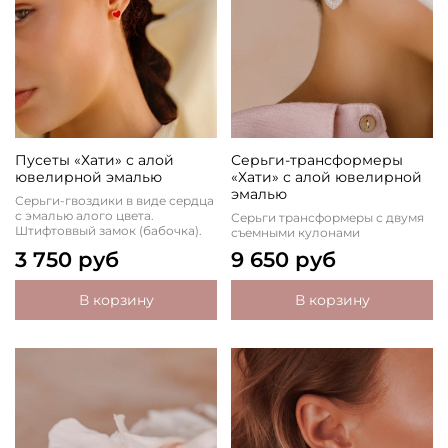
Пусеты «Хати» с алой
Серьги-трансформеры
ювелирной эмалью
«Хати» с алой ювелирной
эмалью
Серьги-гвоздики в виде сердца
с эмалью алого цвета.
Серьги трансформеры с двумя
Штифтоввый замок (бабочка).
съемными кулонами
3 750 руб
9 650 руб
В корзину
В корзину