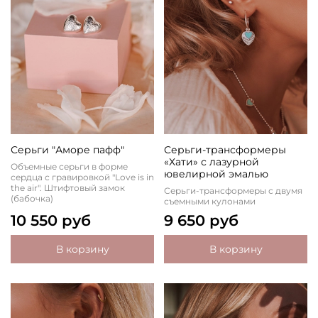
Серьги "Аморе пафф"
Серьги-трансформеры
«Хати» с лазурной
Объемные серьги в форме
ювелирной эмалью
сердца с гравировкой "Love is in
the air". Штифтовый замок
Серьги-трансформеры с двумя
(бабочка)
съемными кулонами
10 550 руб
9 650 руб
В корзину
В корзину