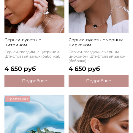
Серьги-пусеты с
Серьги-пусеты с черным
цитрином
цирконом
Серьги-гвоздики с цитрином.
Серьги-гвоздики с черным
Штифтоввый замок (бабочка).
цирконом. Штифтоввый замок
(бабочка).
4 650 руб
4 650 руб
Подробнее
Подробнее
Предзаказ