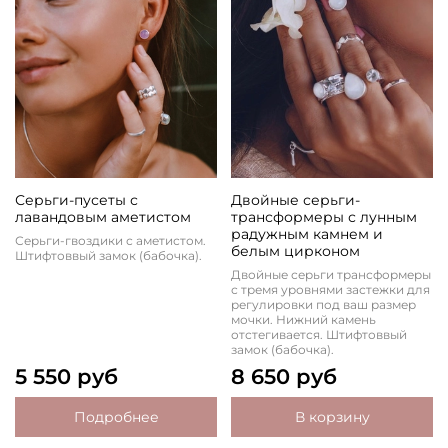
Серьги-пусеты с
Двойные серьги-
лавандовым аметистом
трансформеры с лунным
радужным камнем и
Серьги-гвоздики с аметистом.
белым цирконом
Штифтоввый замок (бабочка).
Двойные серьги трансформеры
с тремя уровнями застежки для
регулировки под ваш размер
мочки. Нижний камень
отстегивается. Штифтоввый
замок (бабочка).
5 550 руб
8 650 руб
Подробнее
В корзину