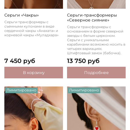
Серьги «Чакры»
Серьги-трансформеры
«Северное сияние»
Серьги трансформеры с
съемными кулонами в виде
Серьги трансформеры с
сердечной чакры «Анахата» и
основанием в форме северной
корневой чакры «Муладхара»
звезды с белым цирконом.
Серьги с уникальными
карабинами возможно носить в
четырех вариациях.
Штифтоввый замок (бабочка).
7 450 руб
13 750 руб
В корзину
Подробнее
Лимитировано
Лимитировано