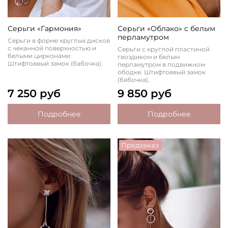
Серьги «Гармония»
Серьги «Облако» с белым
перламутром
Серьги в форме круглых дисков
с чеканной поверхностью и
Серьги с круглой пластиной
белыми цирконами.
гвоздиком и белым
Штифтоввый замок (бабочка).
перламутром в подвижном
ободке. Штифтоввый замок
(бабочка).
7 250 руб
9 850 руб
Подробнее
Подробнее
Предзаказ