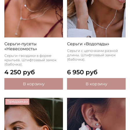
Серьги-пусеты
Серьги «Водопады»
«Невесомость»
Серьги с цепочками разной
длины. Штифтоввый замок
Серьги-гвоздики в форме
(бабочка).
крыльев. Штифтоввый замок
(бабочка).
4 250 руб
6 950 руб
В корзину
В корзину
Предзаказ