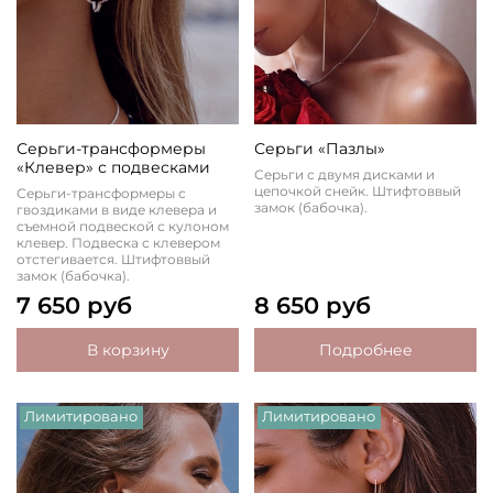
Серьги-трансформеры
Серьги «Пазлы»
«Клевер» с подвесками
Серьги с двумя дисками и
цепочкой снейк. Штифтоввый
Серьги-трансформеры с
замок (бабочка).
гвоздиками в виде клевера и
съемной подвеской с кулоном
клевер. Подвеска с клевером
отстегивается. Штифтоввый
замок (бабочка).
7 650 руб
8 650 руб
В корзину
Подробнее
Лимитировано
Лимитировано