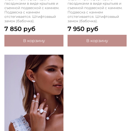
гвоздиками в виде крыльев и
гвоздиками в виде крыльев и
съемной подвеской с камнем.
съемной подвеской с камнем.
Подвеска с камнем
Подвеска с камнем
отстегивается. Штифтоввый
отстегивается. Штифтоввый
замок (бабочка).
замок (бабочка).
7 850 руб
7 950 руб
В корзину
В корзину