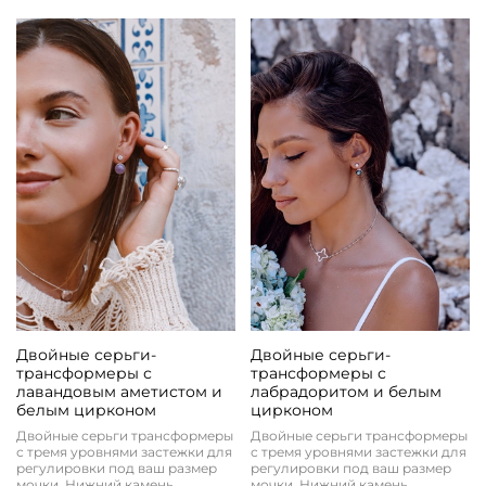
Двойные серьги-
Двойные серьги-
трансформеры с
трансформеры с
лавандовым аметистом и
лабрадоритом и белым
белым цирконом
цирконом
Двойные серьги трансформеры
Двойные серьги трансформеры
с тремя уровнями застежки для
с тремя уровнями застежки для
регулировки под ваш размер
регулировки под ваш размер
мочки. Нижний камень
мочки. Нижний камень