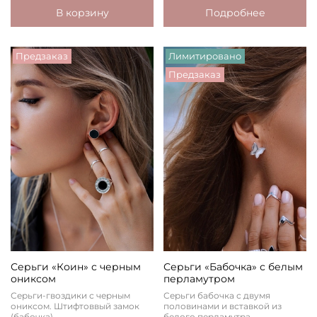
В корзину
Подробнее
Предзаказ
Лимитировано
Предзаказ
Серьги «Коин» с черным
Серьги «Бабочка» с белым
ониксом
перламутром
Серьги-гвоздики с черным
Серьги бабочка с двумя
ониксом. Штифтоввый замок
половинами и вставкой из
(бабочка).
белого перламутра.