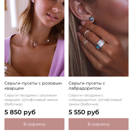
Серьги-пусеты с розовым
Серьги-пусеты с
кварцем
лабрадоритом
Серьги-гвоздики с розовым
Серьги-гвоздики с
кварцем. Штифтоввый замок
лабрадоритом. Штифтоввый
(бабочка).
замок (бабочка).
5 850 руб
5 550 руб
В корзину
В корзину