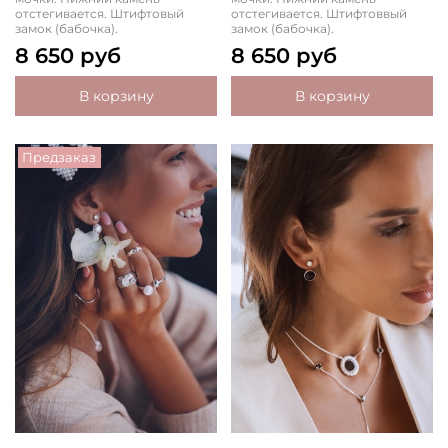
отстегивается. Штифтовый
отстегивается. Штифтоввый
замок (бабочка).
замок (бабочка).
8 650 руб
8 650 руб
В корзину
В корзину
Предзаказ