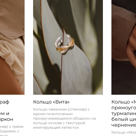
 раф
Кольцо «Вита»
Кольцо «
прямоуго
Кольцо-механизм (спиннер) с
ем и
турмали
одним позолоченым
прокручивающимся ободком, на
иркон
белый ци
кольце-основе с текстурой
чернени
нер) с тремя
имитирующей лепесток
одками, с
Кольцо «Моз
елым