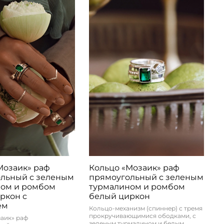
Мозаик» раф
Кольцо «Мозаик» раф
льный с зеленым
прямоугольный с зеленым
ном и ромбом
турмалином и ромбом
ркон c
белый циркон
ем
Кольцо-механизм (спиннер) с тремя
прокручивающимися ободками, с
аик» раф
зеленым турмалином и белым