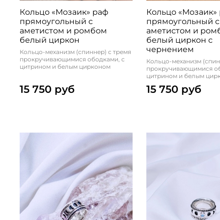
Кольцо «Мозаик» раф
Кольцо «Мозаик»
прямоугольный с
прямоугольный с
аметистом и ромбом
аметистом и ром
белый циркон
белый циркон с
чернением
Кольцо-механизм (спиннер) с тремя
прокручивающимися ободками, с
Кольцо-механизм (спин
цитрином и белым цирконом
прокручивающимися об
цитрином и белым цир
15 750 руб
15 750 руб