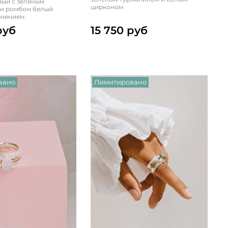
ый с зеленым
цирконом
 и ромбом белый
рнением
руб
15 750 руб
вано
Лимитировано