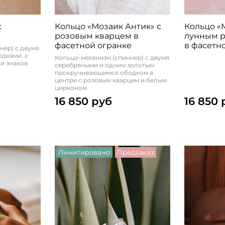
с
Кольцо «Мозаик Антик» с
Кольцо «
розовым кварцем в
лунным 
фасетной огранке
в фасетн
нер) с двумя
дками. с
Кольцо-механизм (спиннер) с двумя
и знаков
серебряными и одним золотым
прокручивающимся ободком в
центре с розовым кварцем и белым
цирконом
16 850 руб
16 850 
Лимитировано
Предзаказ