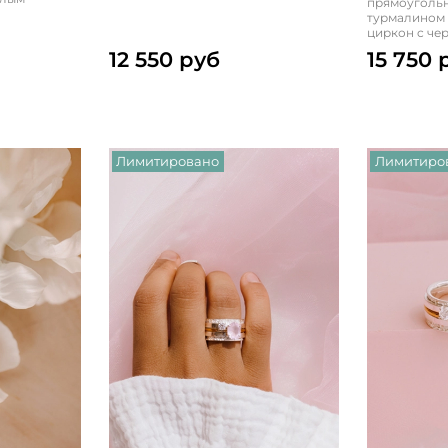
прямоугольн
турмалином
циркон c че
12 550 руб
15 750 
Лимитировано
Лимитиро