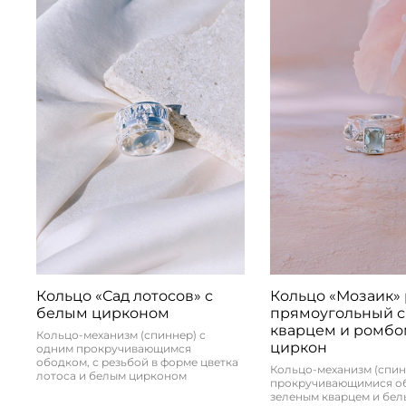
Кольцо «Сад лотосов» с
Кольцо «Мозаик»
белым цирконом
прямоугольный с
кварцем и ромбо
Кольцо-механизм (спиннер) с
циркон
одним прокручивающимся
ободком, с резьбой в форме цветка
Кольцо-механизм (спин
лотоса и белым цирконом
прокручивающимися об
зеленым кварцем и бе