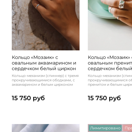
Кольцо «Мозаик» с
Кольцо «Мозаик» 
овальным аквамарином и
овальным пренит
сердечком белый циркон
сердечком белый
Кольцо-механизм (спиннер) с тремя
Кольцо-механизм (спин
прокручивающимися ободками, с
прокручивающимися об
аквамарином и белым цирконом
пренитом и белым цир
15 750 руб
15 750 руб
Лимитировано
Пре