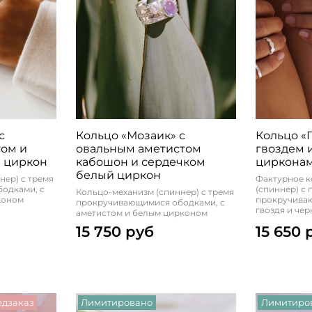
с
Кольцо «Мозаик» с
Кольцо «
ом и
овальным аметистом
гвоздем 
 циркон
кабошон и сердечком
циркона
белый циркон
нер) с тремя
Фактурное к
одками, с
(спиннер) с
Кольцо-механизм (спиннер) с тремя
коном
прокручива
прокручивающимися ободками, с
гвоздя и че
аметистом и белым цирконом
15 750 руб
15 650 
дзаказ
Лимитировано
Лимитиро