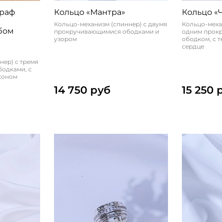
 раф
Кольцо «Мантра»
Кольцо «
Кольцо-механизм (спиннер) с двумя
Кольцо-меха
бом
прокручивающимися ободками и
одним прок
узором
ободком, с 
сердце
нер) с тремя
одками, с
коном
14 750 руб
15 250 