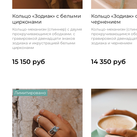
Кольцо «Зодиак» с белыми
Кольцо «Зодиак» 
цирконами
чернением
Кольцо-механизм (спиннер) с двумя
Кольцо-механизм (спин
прокручивающимся ободками. с
прокручивающимся обо
гравировкой двенадцати знаков
гравировкой двенадцат
зодиака и икрустрацией белыми
зодиака и чернением
цирконами
15 150 руб
14 350 руб
Лимитировано