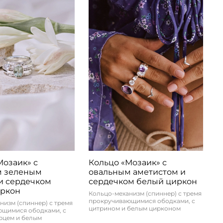
Мозаик» с
Кольцо «Мозаик» с
м зеленым
овальным аметистом и
и сердечком
сердечком белый циркон
иркон
Кольцо-механизм (спиннер) с тремя
прокручивающимися ободками, с
низм (спиннер) с тремя
цитрином и белым цирконом
ющимися ободками, с
рцем и белым