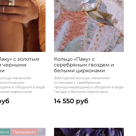
Паку» с золотым
Кольцо «Паку» с
и черными
серебряным гвоздем и
ми
белыми цирконами
ольцо-механизм
Фактурное кольцо-механизм
 позолоченым
(спиннер) с серебряным
ющимся ободком в виде
прокручивающимся ободком в виде
рными цирконами
гвоздя и белыми цирконами
руб
14 550 руб
вано
Предзаказ