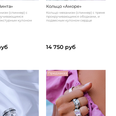
Чинта»
Кольцо «Аморе»
низм (спиннер) с
Кольцо-механизм (спиннер) с тремя
ручивающимся
прокручивающимся ободками, и
текстурным кулоном
подвесным кулоном сердце
руб
14 750 руб
Предзаказ