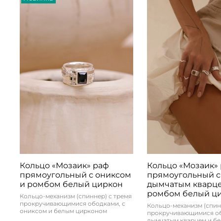
Кольцо «Мозаик» раф
Кольцо «Мозаик»
прямоугольный с ониксом
прямоугольный с
и ромбом белый циркон
дымчатым кварц
ромбом белый ц
Кольцо-механизм (спиннер) с тремя
прокручивающимися ободками, с
Кольцо-механизм (спин
ониксом и белым цирконом
прокручивающимися об
дымчатым кварцем и б