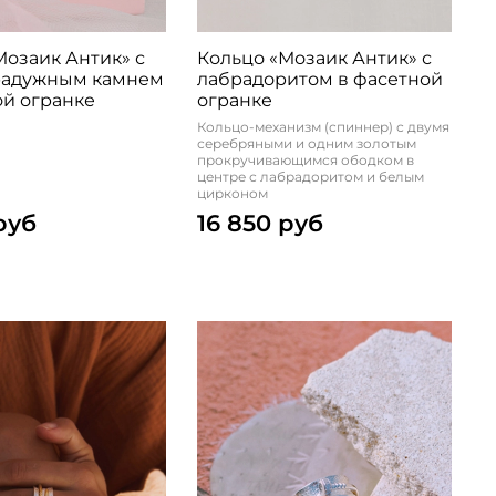
Мозаик Антик» с
Кольцо «Мозаик Антик» с
радужным камнем
лабрадоритом в фасетной
ой огранке
огранке
Кольцо-механизм (спиннер) с двумя
серебряными и одним золотым
прокручивающимся ободком в
центре с лабрадоритом и белым
цирконом
руб
16 850 руб