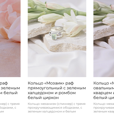
 раф
Кольцо «Мозаик» раф
Кольцо «
 зеленым
прямоугольный с зеленым
овальны
м белый
халцедоном и ромбом
кварцем 
белый циркон
белый ц
нер) с тремя
Кольцо-механизм (спиннер) с тремя
Кольцо-меха
одками, с
прокручивающимися ободками, с
прокручива
лым
зеленым халцедоном и белым
зеленым ква