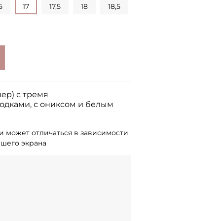
5
17
17,5
18
18,5
ер) с тремя
дками, с ониксом и белым
и может отличаться в зависимости
ашего экрана