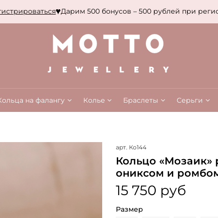
трироваться
Дарим 500 бонусов – 500 рублей при регист
Кольца на фалангу
Колье
Браслеты
Серьги
арт.
Ко144
Кольцо «Мозаик» 
ониксом и ромбо
15 750 руб
Размер