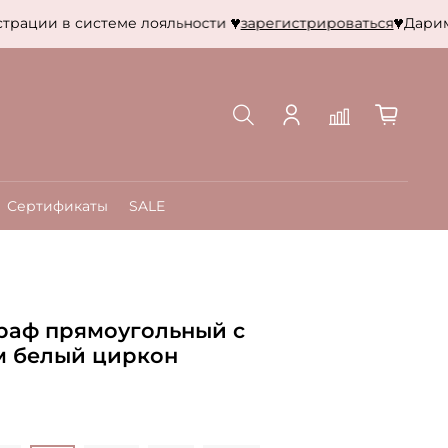
рации в системе лояльности
зарегистрироваться
Дарим 50
Сертификаты
SALE
раф прямоугольный с
м белый циркон