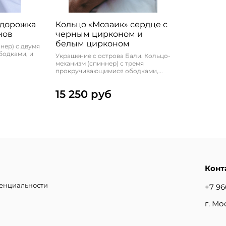
 дорожка
Кольцо «Мозаик» сердце с
нов
черным цирконом и
белым цирконом
нер) с двумя
одками, и
Украшение с острова Бали. Кольцо-
механизм (спиннер) с тремя
прокручивающимися ободками,...
15 250 руб
Конт
денциальности
+7 96
г. Мо