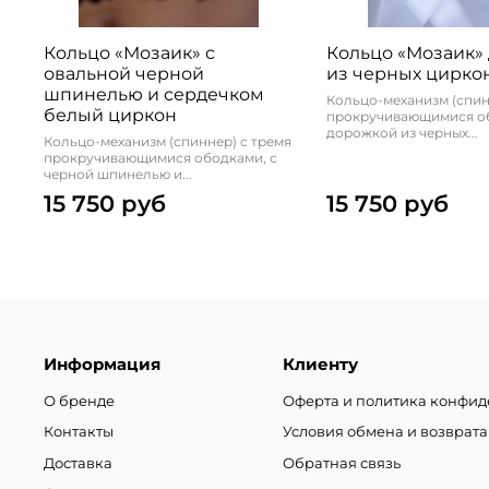
Кольцо «Мозаик» с
Кольцо «Мозаик»
овальной черной
из черных цирко
шпинелью и сердечком
Кольцо-механизм (спин
белый циркон
прокручивающимися об
дорожкой из черных...
Кольцо-механизм (спиннер) с тремя
прокручивающимися ободками, с
черной шпинелью и...
15 750 руб
15 750 руб
Информация
Клиенту
О бренде
Оферта и политика конфи
Контакты
Условия обмена и возврата
Доставка
Обратная связь