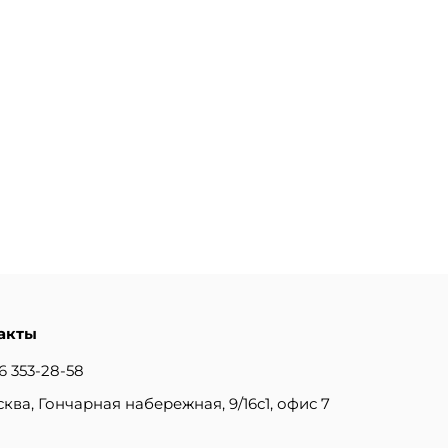
акты
6 353-28-58
сква, Гончарная набережная, 9/16с1, офис 7