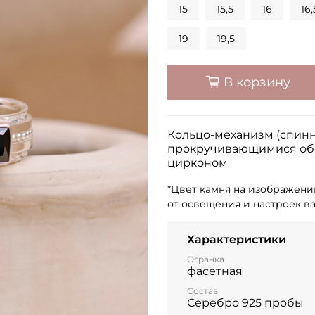
15
15,5
16
16,
19
19,5
В корзину
Кольцо-механизм (спинн
прокручивающимися обо
цирконом
*Цвет камня на изображени
от освещения и настроек в
Характеристики
Огранка
фасетная
Состав
Серебро 925 пробы