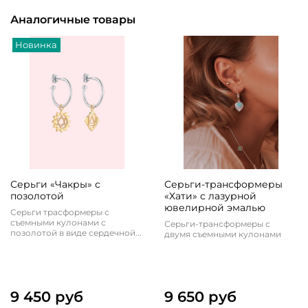
Аналогичные товары
Новинка
Серьги «Чакры» с
Серьги-трансформеры
позолотой
«Хати» с лазурной
ювелирной эмалью
Серьги трасформеры с
съемными кулонами с
Серьги-трансформеры с
позолотой в виде сердечной...
двумя съемными кулонами
9 450 руб
9 650 руб