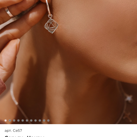
арт.
Се57