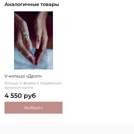
Аналогичные товары
V-кольцо «Дроп»
Кольцо V-формы с подвесным
кулоном капля.
4 550 руб
Выбрать