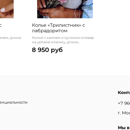
с
Колье «Трилистник» с
лабрадоритом
мнем, длина
Колье с камнем и кулоном клевер
на уровне ключиц, длина...
8 950 руб
Конт
денциальности
+7 96
г. Мо
Мы в