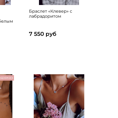
Браслет «Клевер» с
лабрадоритом
 белым
7 550 руб
дзаказ