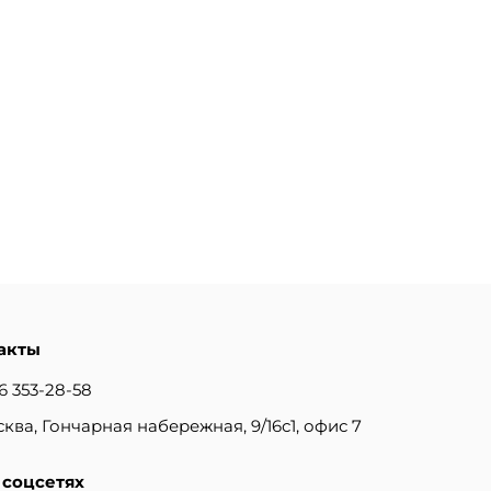
акты
6 353-28-58
сква, Гончарная набережная, 9/16с1, офис 7
 соцсетях