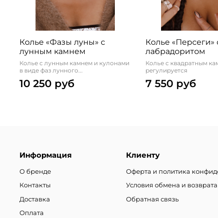
Колье «Фазы луны» с
Колье «Персеги» 
лунным камнем
лабрадоритом
Колье с лунным камнем и кулонами
Колье с квадратным ка
в виде фаз лунного...
регулируется
10 250 руб
7 550 руб
Информация
Клиенту
О бренде
Оферта и политика конфи
Контакты
Условия обмена и возврата
Доставка
Обратная связь
Оплата