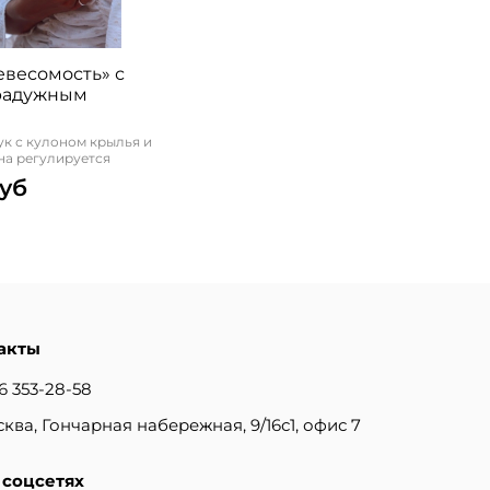
евесомость» с
радужным
ук с кулоном крылья и
на регулируется
руб
акты
6 353-28-58
сква, Гончарная набережная, 9/16с1, офис 7
 соцсетях