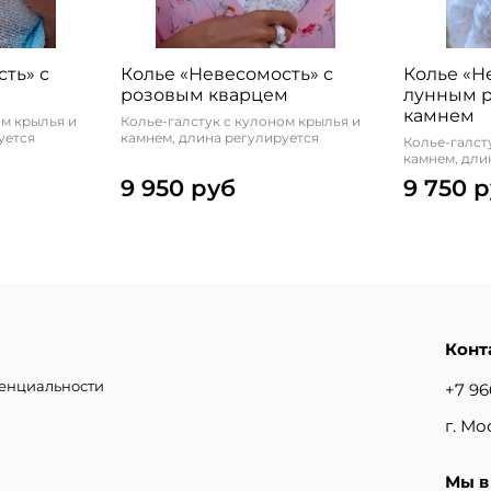
ть» с
Колье «Невесомость» с
Колье «Н
розовым кварцем
лунным 
камнем
ом крылья и
Колье-галстук с кулоном крылья и
уется
камнем, длина регулируется
Колье-галст
камнем, дли
9 950 руб
9 750 
Конт
денциальности
+7 96
г. Мо
Мы в