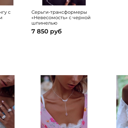
нгу с
Серьги-трансформеры
м
«Невесомость» с черной
шпинелью
7 850 руб