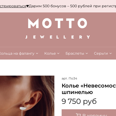
рироваться
Дарим 500 бонусов – 500 рублей при регистра
Кольца на фалангу
Колье
Браслеты
Серьги
арт.
По34
Колье «Невесомос
шпинелью
9 750 руб
В корзину