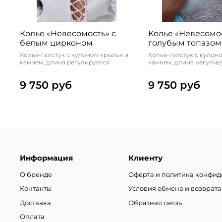
Колье «Невесомость» с
Колье «Невесомос
белым цирконом
голубым топазом
Колье-галстук с кулоном крылья и
Колье-галстук с кулон
камнем, длина регулируется
камнем, длина регулир
9 750 руб
9 750 руб
Информация
Клиенту
О бренде
Оферта и политика конфи
Контакты
Условия обмена и возврата
Доставка
Обратная связь
Оплата