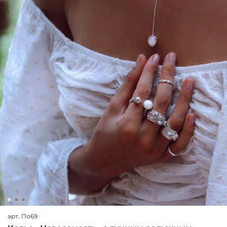
арт.
По69