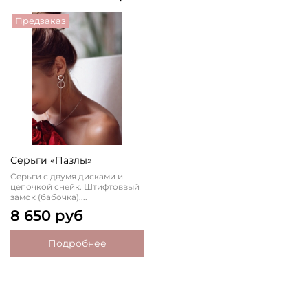
Предзаказ
Серьги «Пазлы»
Серьги с двумя дисками и
цепочкой снейк. Штифтоввый
замок (бабочка)....
8 650 руб
Подробнее