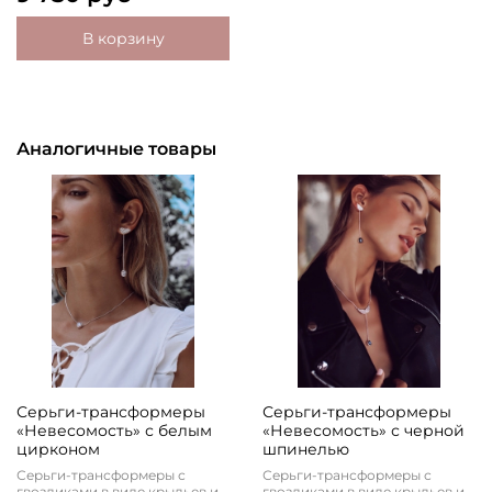
В корзину
Аналогичные товары
Серьги-трансформеры
Серьги-трансформеры
«Невесомость» с белым
«Невесомость» с черной
цирконом
шпинелью
Серьги-трансформеры с
Серьги-трансформеры с
гвоздиками в виде крыльев и
гвоздиками в виде крыльев и