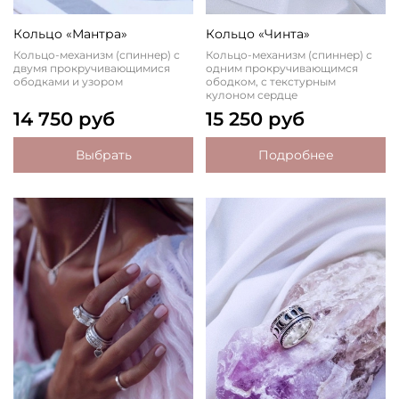
Кольцо «Мантра»
Кольцо «Чинта»
Кольцо-механизм (спиннер) с
Кольцо-механизм (спиннер) с
двумя прокручивающимися
одним прокручивающимся
ободками и узором
ободком, с текстурным
кулоном сердце
14 750 руб
15 250 руб
Выбрать
Подробнее