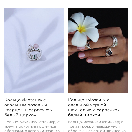
Кольцо «Мозаик» с
Кольцо «Мозаик» с
овальным розовым
овальной черной
кварцем и сердечком
шпинелью и сердечком
белый циркон
белый циркон
Кольцо-механизм (спиннер) с
Кольцо-механизм (спиннер) с
тремя прокручивающимися
тремя прокручивающимися
ободками, с розовым кварцем и
ободками, с черной шпинелью