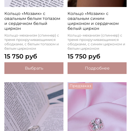
Кольцо «Мозаик» с
Кольцо «Мозаик» с
овальным белым топазом
овальным синим
и сердечком белый
цирконом и сердечком
циркон
белый циркон
Кольцо-механизм (спиннер) с
Кольцо-механизм (спиннер) с
тремя прокручивающимися
тремя прокручивающимися
ободками, с белым топазом и
ободками, с синим цирконом и
белым цирконом
белым цирконом
15 750 руб
15 750 руб
Выбрать
Подробнее
Предзаказ