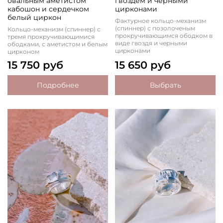
овальным аметистом
гвоздем и черными
кабошон и сердечком
цирконами
белый циркон
Фактурное кольцо-механизм
(спиннер) с позолоченым
Кольцо-механизм (спиннер) с
прокручивающимся ободком в
тремя прокручивающимися
виде гвоздя и черными
ободками, с аметистом и белым
цирконами
цирконом
15 750 руб
15 650 руб
Подробнее
Выбрать