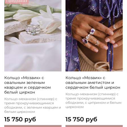
Предзаказ
Кольцо «Мозаик» с
Кольцо «Мозаик» с
овальным зеленым
овальным аметистом и
кварцем и сердечком
сердечком белый циркон
белый циркон
Кольцо-механизм (спиннер) с
тремя прокручивающимися
Кольцо-механизм (спиннер) с
ободками, с цитрином и белым
тремя прокручивающимися
цирконом
ободками, с зеленым кварцем и
белым цирконом
15 750 руб
15 750 руб