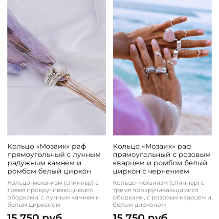
Кольцо «Мозаик» раф
Кольцо «Мозаик» раф
прямоугольный с лунным
прямоугольный с розовым
радужным камнем и
кварцем и ромбом белый
ромбом белый циркон
циркон с чернением
Кольцо-механизм (спиннер) с
Кольцо-механизм (спиннер) с
тремя прокручивающимися
тремя прокручивающимися
ободками, с лунным камнем и
ободками, с розовым кварцем и
белым цирконом
белым цирконом
15 750 руб
15 750 руб