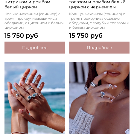
цитрином и ромбом
топазом и ромбом белый
белый циркон
циркон с чернением
Кольцо-механизм (спиннер) с
Кольцо-механизм (спиннер) с
тремя прокручивающимися
тремя прокручивающимися
ободками, с цитрином и белым
ободками, с голубым топазом м
цирконом
и белым цирконом
15 750 руб
15 750 руб
Подробнее
Подробнее