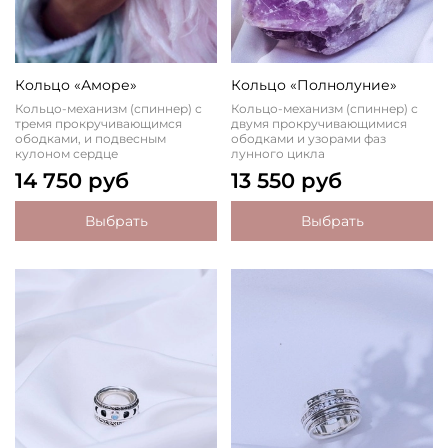
Кольцо «Аморе»
Кольцо «Полнолуние»
Кольцо-механизм (спиннер) с
Кольцо-механизм (спиннер) с
тремя прокручивающимся
двумя прокручивающимися
ободками, и подвесным
ободками и узорами фаз
кулоном сердце
лунного цикла
14 750 руб
13 550 руб
Выбрать
Выбрать