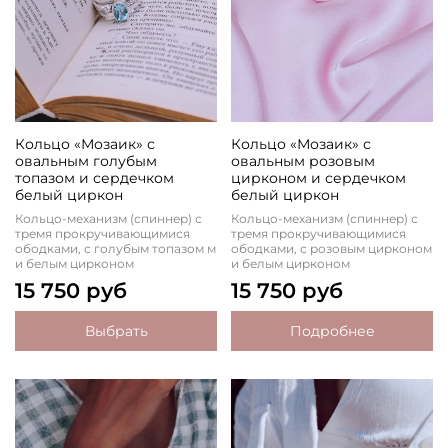
Кольцо «Мозаик» с
Кольцо «Мозаик» с
овальным голубым
овальным розовым
топазом и сердечком
цирконом и сердечком
белый циркон
белый циркон
Кольцо-механизм (спиннер) с
Кольцо-механизм (спиннер) с
тремя прокручивающимися
тремя прокручивающимися
ободками, с голубым топазом м
ободками, с розовым цирконом
и белым цирконом
и белым цирконом
15 750 руб
15 750 руб
Выбрать
Подробнее