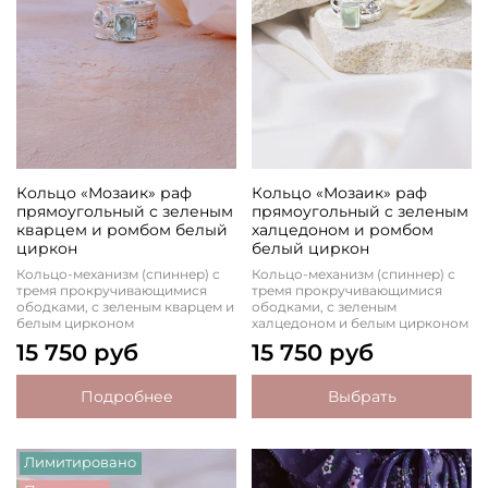
Кольцо «Мозаик» раф
Кольцо «Мозаик» раф
прямоугольный с зеленым
прямоугольный с зеленым
кварцем и ромбом белый
халцедоном и ромбом
циркон
белый циркон
Кольцо-механизм (спиннер) с
Кольцо-механизм (спиннер) с
тремя прокручивающимися
тремя прокручивающимися
ободками, с зеленым кварцем и
ободками, с зеленым
белым цирконом
халцедоном и белым цирконом
15 750 руб
15 750 руб
Подробнее
Выбрать
Лимитировано