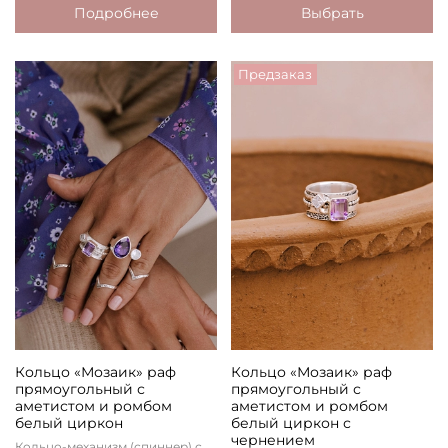
Подробнее
Выбрать
Предзаказ
Кольцо «Мозаик» раф
Кольцо «Мозаик» раф
прямоугольный с
прямоугольный с
аметистом и ромбом
аметистом и ромбом
белый циркон
белый циркон с
чернением
Кольцо-механизм (спиннер) с