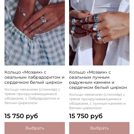
Кольцо «Мозаик» с
Кольцо «Мозаик» с
овальным лабрадоритом и
овальным лунным
сердечком белый циркон
радужным камнем и
сердечком белый циркон
Кольцо-механизм (спиннер) с
тремя прокручивающимися
Кольцо-механизм (спиннер) с
ободками, с Лабрадоритом и
тремя прокручивающимися
белым Цирконом
ободками, с лунным камнем и
белым цирконом
15 750 руб
15 750 руб
Выбрать
Выбрать