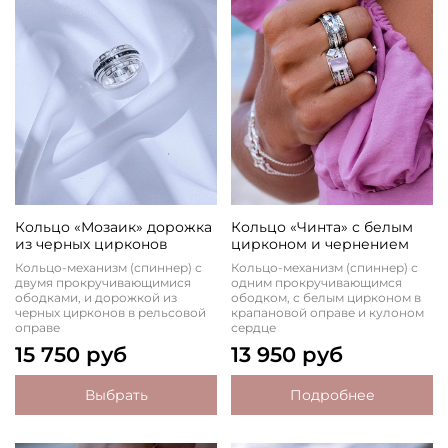
Кольцо «Мозаик» дорожка
Кольцо «Чинта» с белым
из черных цирконов
цирконом и чернением
Кольцо-механизм (спиннер) с
Кольцо-механизм (спиннер) с
двумя прокручивающимися
одним прокручивающимся
ободками, и дорожкой из
ободком, с белым цирконом в
черных цирконов в рельсовой
крапановой оправе и кулоном
оправе
сердце
15 750 руб
13 950 руб
Выбрать
Подробнее