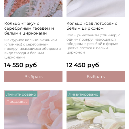
Кольцо «Паку» с
Кольцо «Сад лотосов» с
серебряным гвоздем и
белым цирконом
белыми цирконами
Кольцо-механизм (спиннер) с
одним прокручивающимся
Фактурное кольцо-механизм
ободком, с резьбой в форме
(спиннер) с серебряным
цветка лотоса и белым
прокручивающимся ободком в
цирконом
виде гвоздя и белыми
цирконами
14 550 руб
12 450 руб
Выбрать
Выбрать
Лимитировано
Лимитировано
Предзаказ