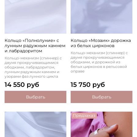
Кольцо «Полнолуние» с
Кольцо «Мозаик» дорожка
лунным радужным камнем
из белых цирконов
и лабрадоритом
Кольцо-механизм (спиннер) с
двумя прокручивающимися
Кольцо-механизм (спиннер) с
ободками, и дорожкой из
двумя прокручивающимися
белых цирконов в рельсовой
ободками, лабрадоритом,
оправе
лунным радужным камнем и
узорами фаз лунного цикла
14 550 руб
15 750 руб
Выбрать
Выбрать
Предзаказ