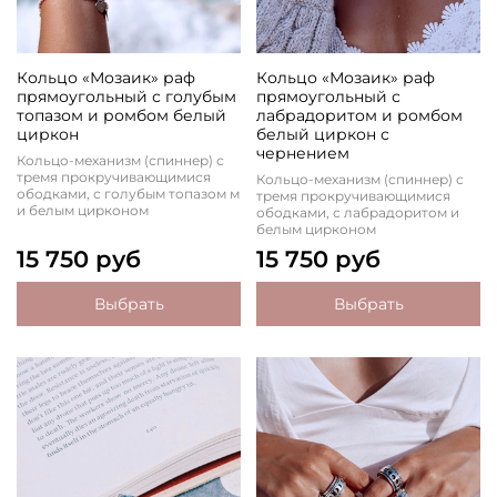
Кольцо «Мозаик» раф
Кольцо «Мозаик» раф
прямоугольный с голубым
прямоугольный с
топазом и ромбом белый
лабрадоритом и ромбом
циркон
белый циркон с
чернением
Кольцо-механизм (спиннер) с
тремя прокручивающимися
Кольцо-механизм (спиннер) с
ободками, с голубым топазом м
тремя прокручивающимися
и белым цирконом
ободками, с лабрадоритом и
белым цирконом
15 750 руб
15 750 руб
Выбрать
Выбрать