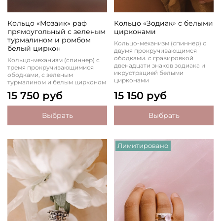
Кольцо «Мозаик» раф
Кольцо «Зодиак» с белыми
прямоугольный с зеленым
цирконами
турмалином и ромбом
Кольцо-механизм (спиннер) с
белый циркон
двумя прокручивающимся
ободками. с гравировкой
Кольцо-механизм (спиннер) с
двенадцати знаков зодиака и
тремя прокручивающимися
икрустрацией белыми
ободками, с зеленым
цирконами
турмалином и белым цирконом
15 750 руб
15 150 руб
Выбрать
Выбрать
Лимитировано