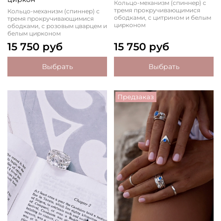
Кольцо-механизм (спиннер) с
тремя прокручивающимися
Кольцо-механизм (спиннер) с
ободками, с цитрином и белым
тремя прокручивающимися
цирконом
ободками, с розовым цварцем и
белым цирконом
15 750 руб
15 750 руб
Выбрать
Выбрать
Предзаказ