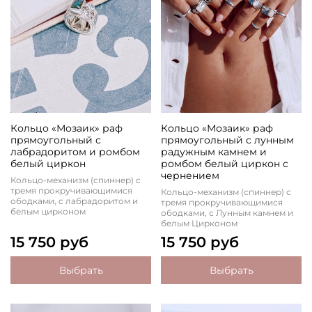
Кольцо «Мозаик» раф
Кольцо «Мозаик» раф
прямоугольный с
прямоугольный с лунным
лабрадоритом и ромбом
радужным камнем и
белый циркон
ромбом белый циркон с
чернением
Кольцо-механизм (спиннер) с
тремя прокручивающимися
Кольцо-механизм (спиннер) с
ободками, с лабрадоритом и
тремя прокручивающимися
белым цирконом
ободками, с Лунным камнем и
белым Цирконом
15 750 руб
15 750 руб
Выбрать
Выбрать