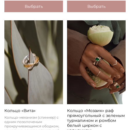
Выбрать
Выбрать
Кольцо «Вита»
Кольцо «Мозаик» раф
прямоугольный с зеленым
Кольцо-механизм (спиннер) с
турмалином и ромбом
одним позолоченым
белый циркон c
прокручивающимся ободком,