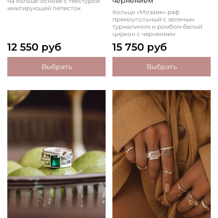
чернением
на кольце-основе с текстурой
имитирующей лепесток
Кольцо «Мозаик» раф
прямоугольный с зеленым
турмалином и ромбом белый
циркон c чернением
12 550 руб
15 750 руб
Выбрать
Выбрать