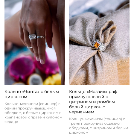
Кольцо «Чинта» с белым
Кольцо «Мозаик» раф
цирконом
прямоугольный с
цитрином и ромбом
Кольцо-механизм (спиннер) с
белый циркон с
одним прокручивающимся
чернением
ободком, с белым цирконом в
крапановой оправе и кулоном
Кольцо-механизм (спиннер) с
сердце
тремя прокручивающимися
ободками, с цитрином и белым
цирконом