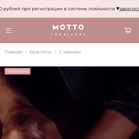
 рублей при регистрации в системе лояльности
зарегист
Главная
Браслеты
С камнем
Предзаказ