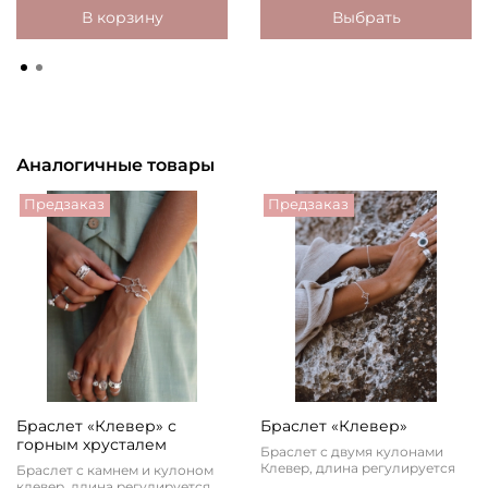
В корзину
Выбрать
Аналогичные товары
Предзаказ
Предзаказ
Браслет «Клевер» с
Браслет «Клевер»
горным хрусталем
Браслет с двумя кулонами
Клевер, длина регулируется
Браслет с камнем и кулоном
клевер, длина регулируется